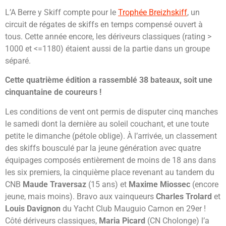
L’A Berre y Skiff compte pour le
Trophée Breizhskiff
, un
circuit de régates de skiffs en temps compensé ouvert à
tous. Cette année encore, les dériveurs classiques (rating >
1000 et <=1180) étaient aussi de la partie dans un groupe
séparé.
Cette quatrième édition a rassemblé 38 bateaux, soit une
cinquantaine de coureurs !
Les conditions de vent ont permis de disputer cinq manches
le samedi dont la dernière au soleil couchant, et une toute
petite le dimanche (pétole oblige). À l’arrivée, un classement
des skiffs bousculé par la jeune génération avec quatre
équipages composés entièrement de moins de 18 ans dans
les six premiers, la cinquième place revenant au tandem du
CNB
Maude Traversaz
(15 ans) et
Maxime Miossec
(encore
jeune, mais moins). Bravo aux vainqueurs
Charles Trolard
et
Louis Davignon
du Yacht Club Mauguio Carnon en 29er !
Côté dériveurs classiques,
Maria Picard
(CN Cholonge) l’a